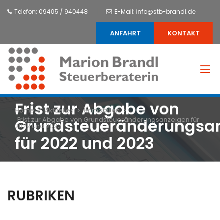
Direkt
Telefon: 09405 / 940448
E-Mail: info@stb-brandl.de
zum
Inhalt
ANFAHRT
KONTAKT
Frist zur Abgabe von
Home
Aktuelles
Immobilien
Pfadnavigation
Frist zur Abgabe von Grundsteueränderungsanzeigen für
Grundsteueränderungsa
2022 und 2023
für 2022 und 2023
RUBRIKEN